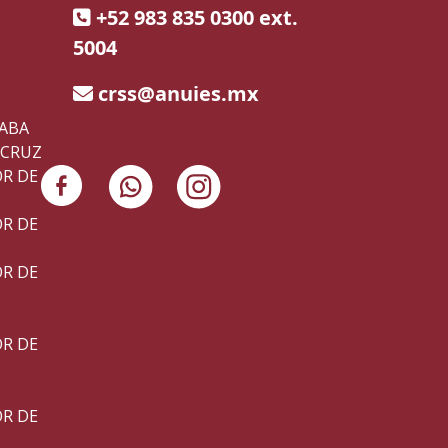
+52 983 835 0300 ext.
5004
crss@anuies.mx
ZABA
ACRUZ
OR DE
OR DE
OR DE
OR DE
OR DE